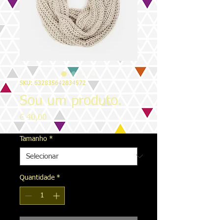
SKU: 632835642834572
Sou um produto.
Preço
€ 40,00
Tamanho
*
Quantidade
*