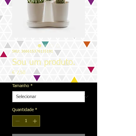
SKU: 366615376135191
Sou um produto.
Preço
€ 7,50
Tamanho
*
Quantidade
*